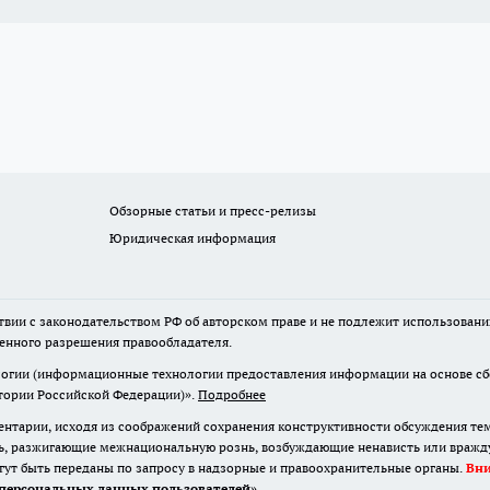
Обзорные статьи и пресс-релизы
Юридическая информация
твии с законодательством РФ об авторском праве и не подлежит использовани
менного разрешения правообладателя.
гии (информационные технологии предоставления информации на основе сбор
итории Российской Федерации)».
Подробнее
нтарии, исходя из соображений сохранения конструктивности обсуждения те
ь, разжигающие межнациональную рознь, возбуждающие ненависть или вражду,
огут быть переданы по запросу в надзорные и правоохранительные органы.
Вн
персональных данных пользователей
»