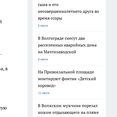
сына и его
несовершеннолетнего друга во
время ссоры
й
8 июля
В Волгограде снесут два
расселенных аварийных дома
на Мачтозаводской
.
9 июля
а, в
На Привокзальной площади
монтируют фонтан «Детский
хоровод»
12 июля
В Волжском мужчина порезал
ную
ножом отдыхающего на пляже