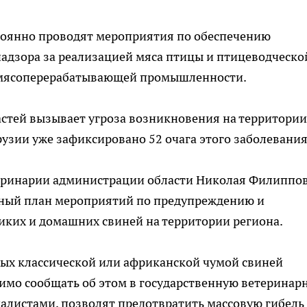
тоянно проводят мероприятия по обеспечению
адзора за реализацией мяса птицы и птицеводческо
 мясоперерабатывающей промышленности.
астей вызывает угроза возникновения на территории
рузии уже зафиксировано 52 очага этого заболевания
еринарии администрации области Николая Филиппов
сный план мероприятий по предупреждению и
иких и домашних свиней на территории региона.
ых классической или африканской чумой свиней
имо сообщать об этом в государственную ветеринар
алистами, позволят предотвратить массовую гибель