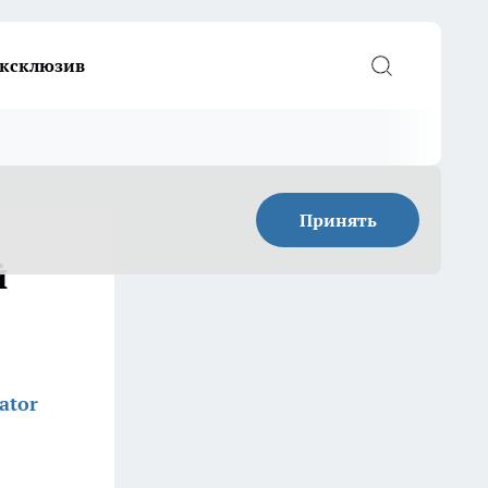
ксклюзив
Принять
й
ator