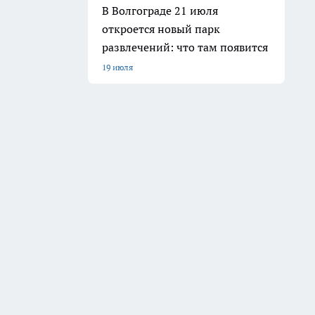
Мы в социальных сетях
ю кем-либо в какой бы то ни было форме, в том числе
а, систематизации и анализа сведений, относящихся к
м и соблюдения законодательства РФ и рекомендательных технологий.
 а равно унижение человеческого достоинства, размещение ссылок не
имание!
Совершая любые действия на сайте, вы автоматически