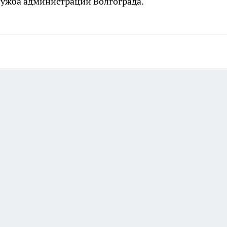
лужба администрации Волгограда.
а этой странице отключены.