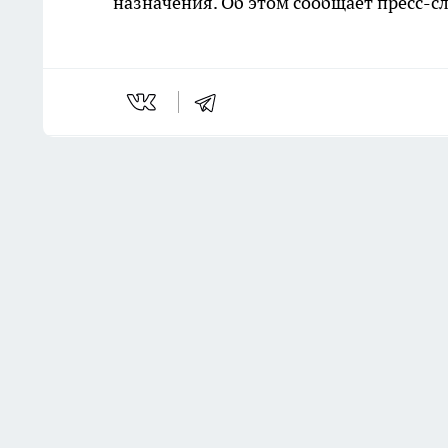
назначения. Об этом сообщает пресс-с
Последние новости
Комментарии н
В Камышине мужчина избил
свою мать до смерти в ходе
бытового конфликта
Вчера
Пастух украл семерых телят
на 253 тысячи рублей в
Клетском районе
6 августа