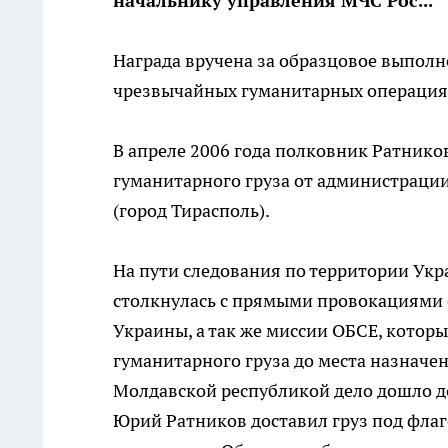
начальнику управления МЧС Рос...
Награда вручена за образцовое выполн
чрезвычайных гуманитарных операциях
В апреле 2006 года полковник Ратнико
гуманитарного груза от администраци
(город Тирасполь).
На пути следования по территории Ук
столкнулась с прямыми провокациями 
Украины, а так же миссии ОБСЕ, котор
гуманитарного груза до места назначе
Молдавской республикой дело дошло до
Юрий Ратников доставил груз под флаг