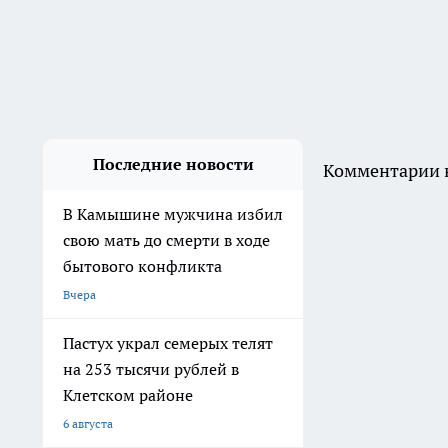
О нас
Редакционная политика
Информация о команде
Политика этики
Как с нами связаться
Выходные данные
Вся информация, размещенная на данном сайте, охраняется в соответс
воспроизведению, распространению, переработке не иначе как с пись
«На информационном ресурсе применяются рекомендательные техноло
предпочтениям пользователей сети "Интернет", находящихся на терр
Администрация портала оставляет за собой право модерировать комме
На сайте не допускаются комментарии, содержащие нецензурную бран
по теме. IP-адреса пользователей, не соблюдающих эти требования, м
принимаете условия «
Политики конфиденциальности и обработки 