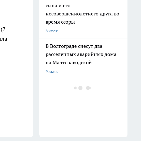
сына и его
несовершеннолетнего друга во
время ссоры
(7
8 июля
яла
В Волгограде снесут два
расселенных аварийных дома
на Мачтозаводской
9 июля
На Привокзальной площади
монтируют фонтан «Детский
хоровод»
12 июля