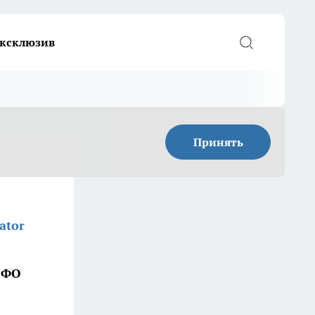
ксклюзив
Принять
ator
ЮФО