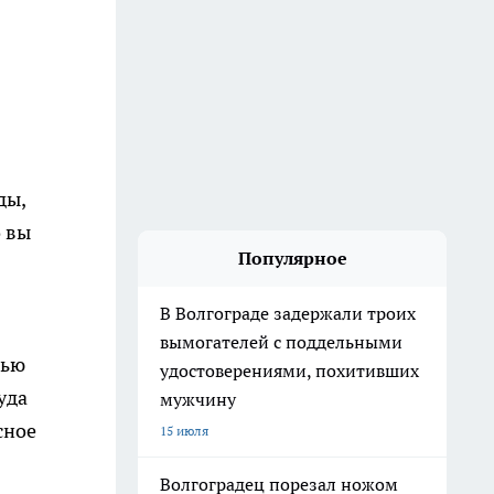
ды,
о вы
Популярное
В Волгограде задержали троих
вымогателей с поддельными
лью
удостоверениями, похитивших
уда
мужчину
сное
15 июля
Волгоградец порезал ножом