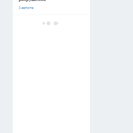
3 августа
В Волгограде
благоустраивают
территорию у стадиона
«Трактор»
2 августа
В Волгограде на улице
Коммунистической
расширяют дорогу до
четырех полос
1 августа
В Волгограде 18-летний
парень угнал «шестерку» и
продал ее за 10 тысяч