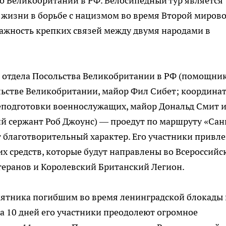
о Великобритании в РФ. Велосипедный тур является
и жизни в борьбе с нацизмом во время Второй миров
ажность крепких связей между двумя народами в
 отдела Посольства Великобритании в РФ (помощни
льстве Великобритании, майор Фил Сибет; координа
подготовки военнослужащих, майор Дональд Смит 
й сержант Роб Джоунс) — проедут по маршруту «Сан
т благотворительный характер. Его участники привл
х средств, которые будут направлены во Всероссийс
еранов и Королевский Британский Легион.
амятника погибшим во время ленинградской блокады 
а 10 дней его участники преодолеют огромное