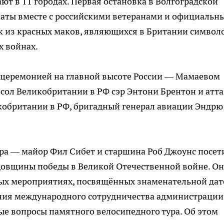
ют в 11 городах. Первая остановка в Волгоградской
оматы вместе с российскими ветеранами и официаль
к из красных маков, являющихся в Британии символ
 войнах.
 церемонией на главной высоте России — Мамаевом
Посол Великобритании в РФ сэр Энтони Брентон и атт
кобритании в РФ, бригадный генерал авиации Эндрю
ура — майор Фил Сибет и старшина Роб Джоунс посет
довщины победы в Великой Отечественной войне. Он
ных мероприятиях, посвящённых знаменательной дат
ения международного сотрудничества администрации
е вопросы памятного велосипедного тура. Об этом