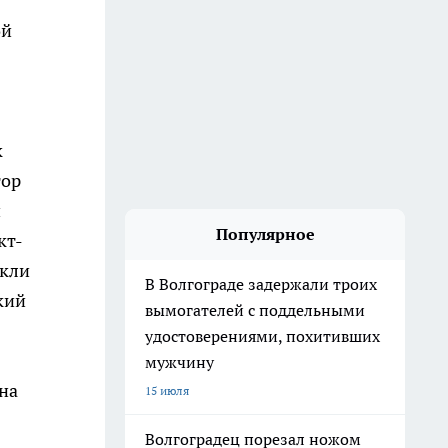
ой
к
тор
и
Популярное
кт-
екли
В Волгограде задержали троих
кий
вымогателей с поддельными
удостоверениями, похитивших
мужчину
на
15 июля
Волгоградец порезал ножом