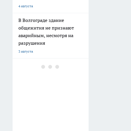
4 августа
В Волгограде здание
общежития не признают
аварийным, несмотря на
разрушения
3 августа
В Волгограде
благоустраивают
территорию у стадиона
«Трактор»
2 августа
В Волгограде на улице
Коммунистической
расширяют дорогу до