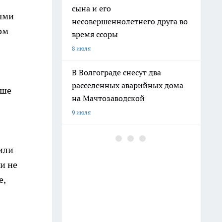
сына и его
ными
несовершеннолетнего друга во
ом
время ссоры
8 июля
В Волгограде снесут два
расселенных аварийных дома
аше
на Мачтозаводской
9 июля
На Привокзальной площади
или
монтируют фонтан «Детский
хоровод»
и не
12 июля
е,
В Волжском мужчина порезал
ножом отдыхающего на пляже