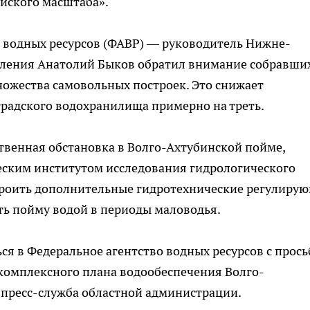
ийского масштаба».
а водных ресурсов (ФАВР) — руководитель Нижне-
вления Анатолий Быков обратил внимание собравши
ножества самовольных построек. Это снижает
радского водохранилища примерно на треть.
твенная обстановка в Волго-Ахтубинской пойме,
ским институтом исследования гидрологического
троить дополнительные гидротехнические регулиру
ть пойму водой в периоды маловодья.
я в Федеральное агентство водных ресурсов с прос
 комплексного плана водообеспечения Волго-
 пресс-служба областной администрации.