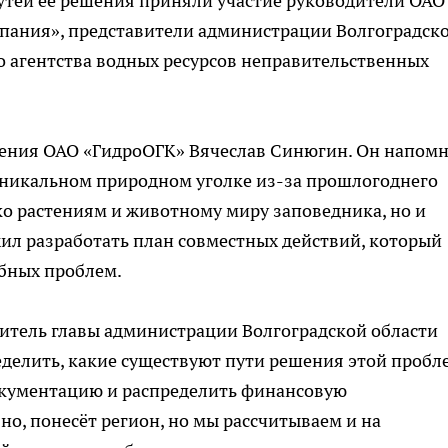
утей её решения приняли участие руководители ОАО
пания», представители администрации Волгоградск
о агентства водных ресурсов неправительственных
ления ОАО «ГидроОГК» Вячеслав Синюгин. Он напом
 уникальном природном уголке из-за прошлогоднего
ко растениям и животному миру заповедника, но и
ил разработать план совместных действий, который
бных проблем.
итель главы администрации Волгоградской области
делить, какие существуют пути решения этой пробл
окументацию и распределить финансовую
вно, понесёт регион, но мы рассчитываем и на