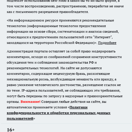
подлежит использованию кем-либо в какой бы то ни было форме, в
том числе воспроизведению, распространению, переработке не иначе
как с письменного разрешения правообладателя.
«На информационном ресурсе применяются рекомендательные
технологии (информационные технологии предоставления
информации на основе сбора, систематизации и анализа сведений,
относящихся к предпочтениям пользователей сети "Интернет",
находящихся на территории Российской Федерации)».
Подробнее
Администрация портала оставляет за собой право модерировать
комментарии, исходя из соображений сохранения конструктивности
обсуждения тем и соблюдения законодательства РФ и
рекомендательных технологий. На сайте не допускаются
комментарии, содержащие нецензурную брань, разжигающие
межнациональную рознь, возбуждающие ненависть или вражду, а
равно унижение человеческого достоинства, размещение ссылок не
по теме. IP-адреса пользователей, не соблюдающих эти требования,
могут быть переданы по запросу в надзорные и правоохранительные
органы.
Внимание!
Совершая любые действия на сайте, вы
автоматически принимаете условия «
Политики
конфиденциальности и обработки персональных данных
пользователей
»
16+