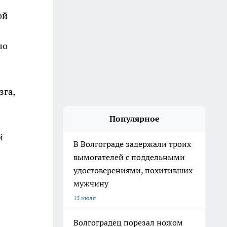
ой
ло
зга,
Популярное
й
В Волгограде задержали троих
вымогателей с поддельными
удостоверениями, похитивших
мужчину
15 июля
Волгоградец порезал ножом