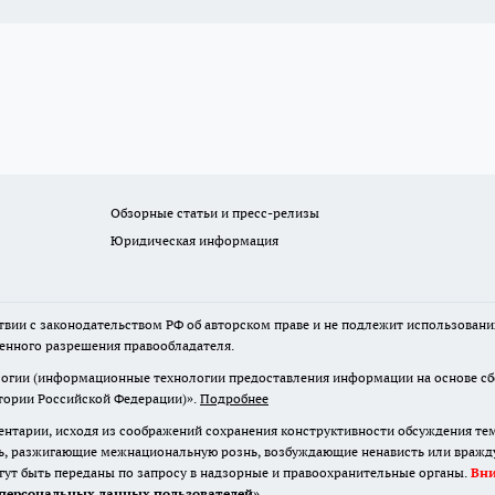
Обзорные статьи и пресс-релизы
Юридическая информация
твии с законодательством РФ об авторском праве и не подлежит использовани
менного разрешения правообладателя.
гии (информационные технологии предоставления информации на основе сбор
итории Российской Федерации)».
Подробнее
нтарии, исходя из соображений сохранения конструктивности обсуждения те
ь, разжигающие межнациональную рознь, возбуждающие ненависть или вражду,
огут быть переданы по запросу в надзорные и правоохранительные органы.
Вн
персональных данных пользователей
»