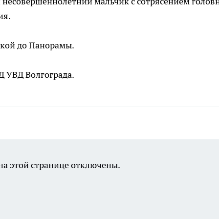
 несовершеннолетний мальчик с сотрясением голов
ия.
ской до Панорамы.
Д УВД Волгограда.
а этой странице отключены.