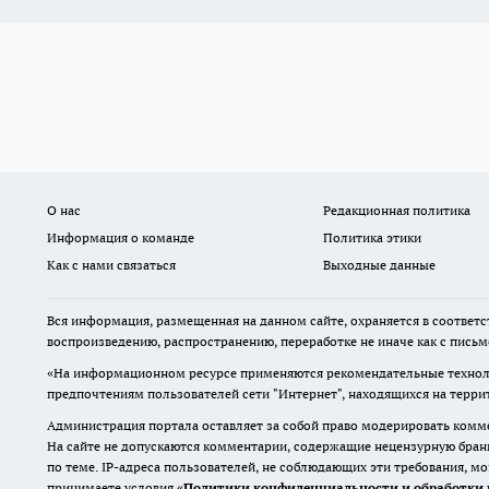
О нас
Редакционная политика
Информация о команде
Политика этики
Как с нами связаться
Выходные данные
Вся информация, размещенная на данном сайте, охраняется в соответс
воспроизведению, распространению, переработке не иначе как с пись
«На информационном ресурсе применяются рекомендательные техноло
предпочтениям пользователей сети "Интернет", находящихся на терр
Администрация портала оставляет за собой право модерировать комме
На сайте не допускаются комментарии, содержащие нецензурную бран
по теме. IP-адреса пользователей, не соблюдающих эти требования, м
принимаете условия «
Политики конфиденциальности и обработки 