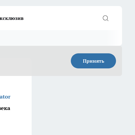
ксклюзив
Принять
ator
века