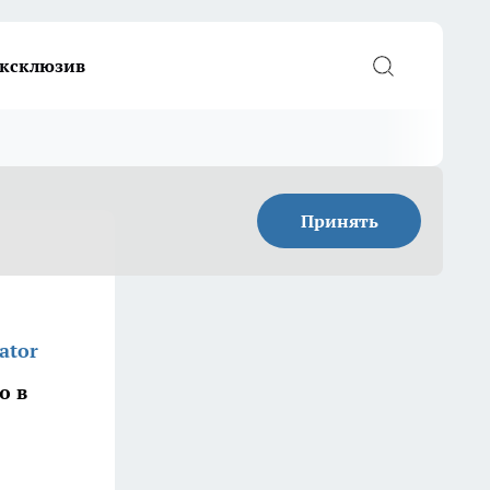
ксклюзив
Принять
ator
ю в