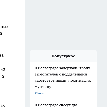
нных
й
на
Популярное
В Волгограде задержали троих
 32
вымогателей с поддельными
ей
удостоверениями, похитивших
мужчину
15 июля
гах
В Волгограде снесут два