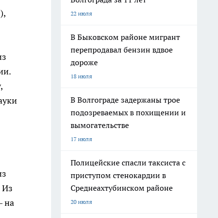
),
22 июля
В Быковском районе мигрант
перепродавал бензин вдвое
из
дороже
ии.
18 июля
,
ауки
В Волгограде задержаны трое
подозреваемых в похищении и
вымогательстве
17 июля
Полицейские спасли таксиста с
из
приступом стенокардии в
 Из
Среднеахтубинском районе
— на
20 июля