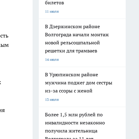
билетов
11 июля
В Дзержинском районе
Волгограда начали монтаж
ость
новой рельсошпальной
емым
решетки для трамваев
14 июля
В Урюпинском районе
х
мужчина поджег дом сестры
из-за ссоры с женой
13 июля
ия
Более 1,5 млн рублей по
инвалидности незаконно
получила жительница
Волгограда за 11 лет