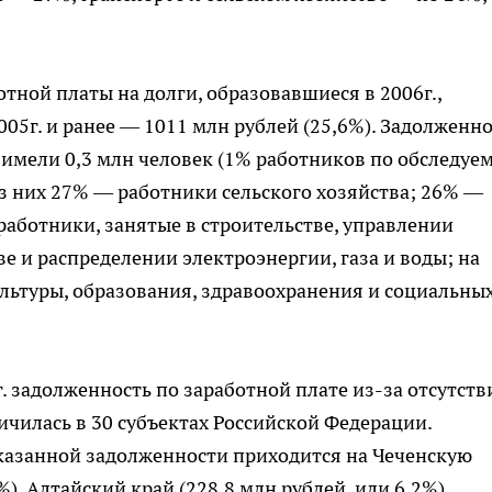
ной платы на долги, образовавшиеся в 2006г.,
005г. и ранее — 1011 млн рублей (25,6%). Задолженн
. имели 0,3 млн человек (1% работников по обследу
з них 27% — работники сельского хозяйства; 26% —
аботники, занятые в строительстве, управлении
и распределении электроэнергии, газа и воды; на
ультуры, образования, здравоохранения и социальны
г. задолженность по заработной плате из-за отсутств
ичилась в 30 субъектах Российской Федерации.
азанной задолженности приходится на Чеченскую
%), Алтайский край (228,8 млн рублей, или 6,2%),