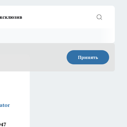
ксклюзив
Принять
ator
947