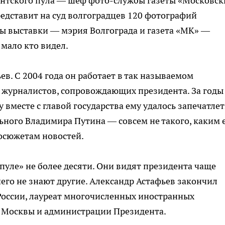
нтского пула — шеф фото-службы газеты «Московск
едставит на суд волгоградцев 120 фотографий
ы выставки — мэрия Волгограда и газета «МК» —
 мало кто видел.
в. С 2004 года он работает в так называемом
 журналистов, сопровождающих президента. За годы
вместе с главой государства ему удалось запечатлет
ного Владимира Путина — совсем не такого, каким 
осюжетам новостей.
уле» не более десяти. Они видят президента чаще
 чего не знают другие. Александр Астафьев закончил
России, лауреат многочисленных иностранных
 Москвы и администрации Президента.