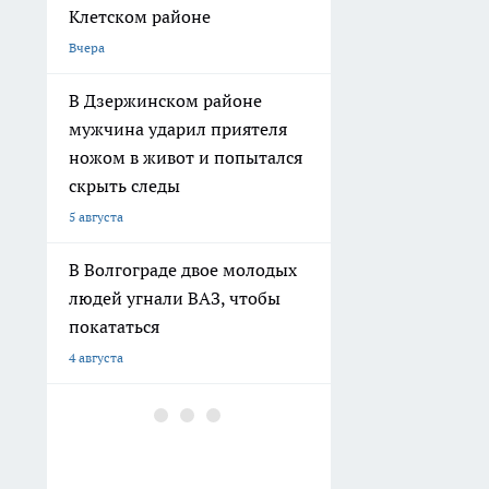
Клетском районе
Вчера
В Дзержинском районе
мужчина ударил приятеля
ножом в живот и попытался
скрыть следы
5 августа
В Волгограде двое молодых
людей угнали ВАЗ, чтобы
покататься
4 августа
В Волгограде здание
общежития не признают
аварийным, несмотря на