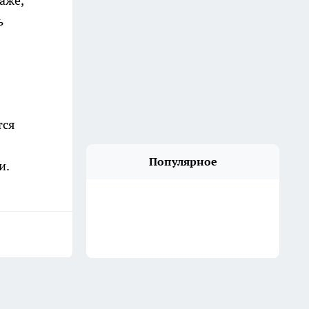
аже,
ь
тся
Популярное
и.