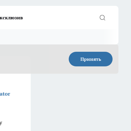
ксклюзив
Принять
ator
у