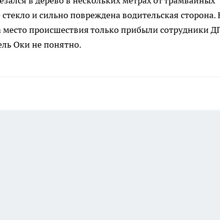
зался в дерево в нескольких метрах от трамвайных
 стекло и сильно повреждена водительская сторона. 
на место происшествия только прибыли сотрудники Д
ель Оки не понятно.
а этой странице отключены.