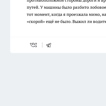
противоположной стороны дороги и вре
путей. У машины было разбито лобовое
тот момент, когда я проезжала мимо, 
«скорой» ещё не было. Выжил ли водит
Последние новости
Комментарии н
Пастух украл семерых телят
на 253 тысячи рублей в
Клетском районе
Вчера