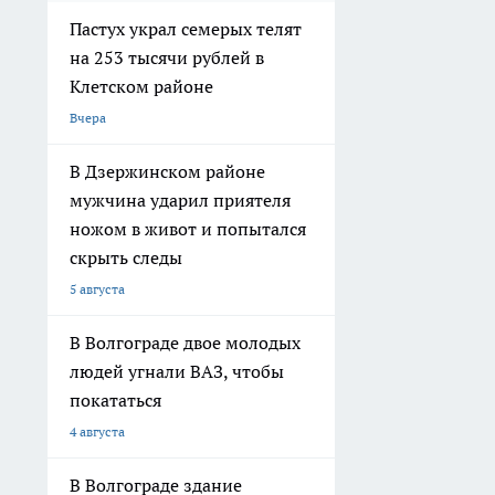
В Волгограде
благоустраивают
территорию у стадиона
«Трактор»
2 августа
В Волгограде на улице
Коммунистической
расширяют дорогу до
четырех полос
1 августа