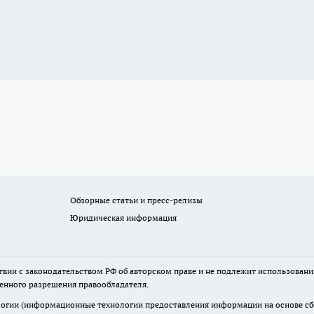
Обзорные статьи и пресс-релизы
Юридическая информация
твии с законодательством РФ об авторском праве и не подлежит использовани
менного разрешения правообладателя.
гии (информационные технологии предоставления информации на основе сбор
итории Российской Федерации)».
Подробнее
нтарии, исходя из соображений сохранения конструктивности обсуждения те
ь, разжигающие межнациональную рознь, возбуждающие ненависть или вражду,