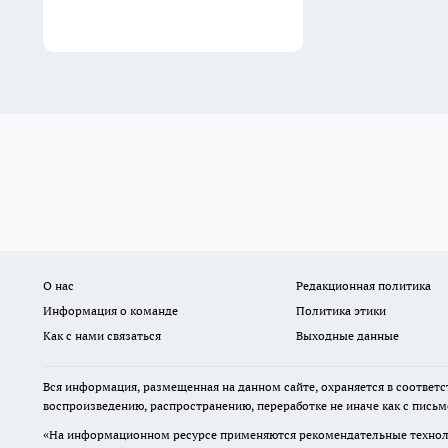
О нас
Редакционная политика
Информация о команде
Политика этики
Как с нами связаться
Выходные данные
Вся информация, размещенная на данном сайте, охраняется в соответс
воспроизведению, распространению, переработке не иначе как с пись
«На информационном ресурсе применяются рекомендательные техноло
предпочтениям пользователей сети "Интернет", находящихся на терр
Администрация портала оставляет за собой право модерировать комме
На сайте не допускаются комментарии, содержащие нецензурную бран