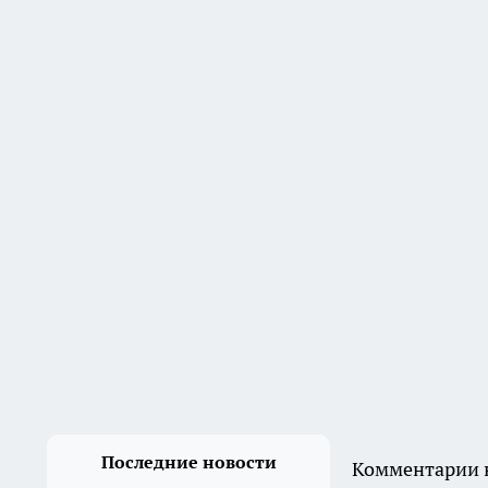
В Дзержинском районе
мужчина ударил приятеля
ножом в живот и попытался
скрыть следы
5 августа
В Волгограде двое молодых
людей угнали ВАЗ, чтобы
покататься
4 августа
В Волгограде здание
общежития не признают
аварийным, несмотря на
разрушения
3 августа