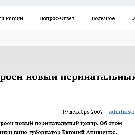
ти России
Вопрос-Ответ
Полезное
Э
строен новый перинатальны
19 декабря 2007
administr
троен новый перинатальный центр. Об этом
нции вице-губернатор Евгений Анищенко.