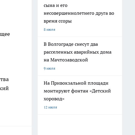
сына и его
несовершеннолетнего друга во
время ссоры
8 июля
ящее
В Волгограде снесут два
расселенных аварийных дома
на Мачтозаводской
9 июля
ства
На Привокзальной площади
ский
монтируют фонтан «Детский
хоровод»
12 июля