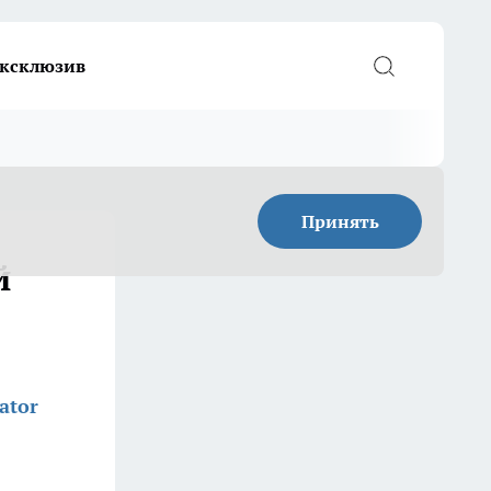
ксклюзив
Принять
й
ator