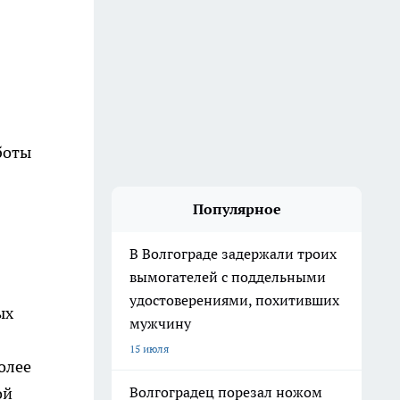
боты
Популярное
В Волгограде задержали троих
вымогателей с поддельными
удостоверениями, похитивших
ых
мужчину
15 июля
олее
ой
Волгоградец порезал ножом