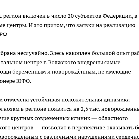
регион включён в число 20 субъектов Федерации, в
е центры. И это притом, что заявки на реализацию
 РФ.
ыбрана неслучайно. Здесь накоплен большой опыт ра
атальном центре г. Волжского внедрены самые
мощи беременным и новорождённым, не имеющие
ионере ЮФО.
асти отмечена устойчивая положительная динамика
огнозам в регионе появится на 2,5 тыс. новорождённ
личие крупных современных клиник — областного
ого центров — позволит в перспективе оказывать б
новорождённым с различными нарушениями сердечн