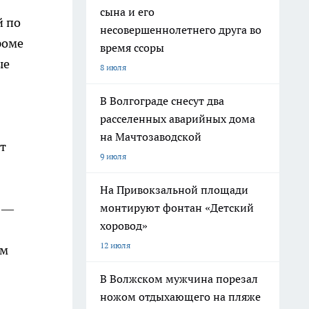
сына и его
й по
несовершеннолетнего друга во
роме
время ссоры
ые
8 июля
В Волгограде снесут два
расселенных аварийных дома
на Мачтозаводской
ет
9 июля
На Привокзальной площади
а —
монтируют фонтан «Детский
хоровод»
12 июля
им
В Волжском мужчина порезал
ножом отдыхающего на пляже