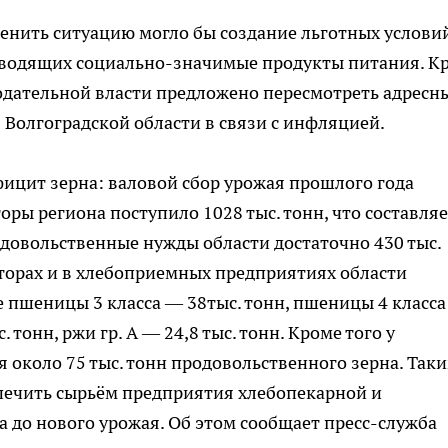
енить ситуацию могло бы создание льготных услови
водящих социально-значимые продукты питания. К
одательной власти предложено пересмотреть адресн
Волгоградской области в связи с инфляцией.
фицит зерна: валовой сбор урожая прошлого года
аторы региона поступило 1028 тыс. тонн, что составля
одовольственные нужды области достаточно 430 тыс.
аторах и в хлебоприемных предприятиях области
сле пшеницы 3 класса — 38тыс. тонн, пшеницы 4 класс
. тонн, ржи гр. А — 24,8 тыс. тонн. Кроме того у
 около 75 тыс. тонн продовольственного зерна. Так
спечить сырьём предприятия хлебопекарной и
до нового урожая. Об этом сообщает пресс-служба