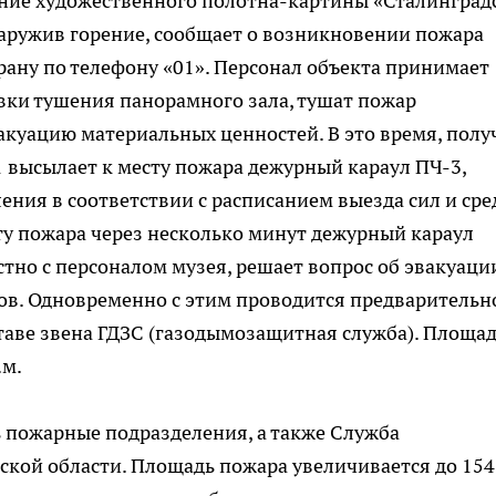
ние художественного полотна-картины «Сталинград
наружив горение, сообщает о возникновении пожара
ану по телефону «01». Персонал объекта принимает
ки тушения панорамного зала, тушат пожар
куацию материальных ценностей. В это время, полу
 высылает к месту пожара дежурный караул ПЧ-3,
ния в соответствии с расписанием выезда сил и сре
у пожара через несколько минут дежурный караул
стно с персоналом музея, решает вопрос об эвакуаци
ов. Одновременно с этим проводится предварительн
ставе звена ГДЗС (газодымозащитная служба). Площа
.м.
 пожарные подразделения, а также Служба
кой области. Площадь пожара увеличивается до 154