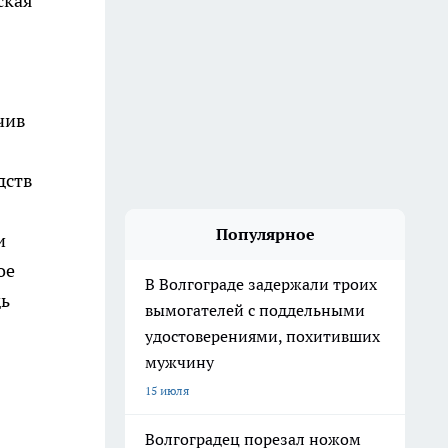
ская
чив
дств
Популярное
и
ое
В Волгограде задержали троих
дь
вымогателей с поддельными
удостоверениями, похитивших
мужчину
15 июля
Волгоградец порезал ножом