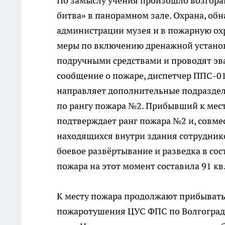
По замыслу учения произошло возгора
битва» в панорамном зале. Охрана, об
администрации музея и в пожарную охр
меры по включению дренажной установ
подручными средствами и проводят эва
сообщение о пожаре, диспетчер ППС-01
направляет дополнительные подразделе
по рангу пожара №2. Прибывший к мест
подтверждает ранг пожара №2 и, совме
находящихся внутри здания сотрудник
боевое развёртывание и разведка в со
пожара на этот момент составила 91 кв
К месту пожара продолжают прибывать
пожаротушения ЦУС ФПС по Волгоградс