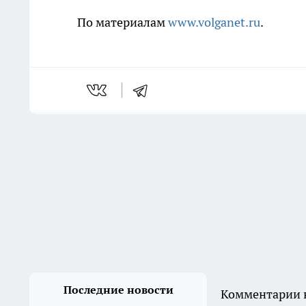
По материалам
www.volganet.ru
.
Последние новости
Комментарии н
В Волгограде основные
работы по благоустройству
завершат до 1 сентября
Вчера
В Камышине мужчина избил
свою мать до смерти в ходе
бытового конфликта