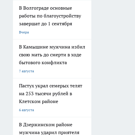
7 августа
Пастух украл семерых телят
на 253 тысячи рублей в
Клетском районе
6 августа
В Дзержинском районе
мужчина ударил приятеля
ножом в живот и попытался
скрыть следы
5 августа
В Волгограде двое молодых
людей угнали ВАЗ, чтобы
покататься
4 августа