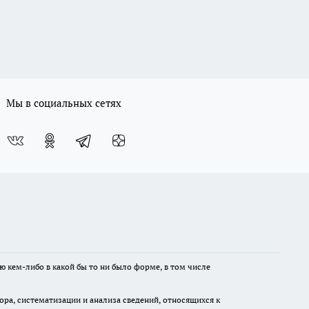
Мы в социальных сетях
ю кем-либо в какой бы то ни было форме, в том числе
а, систематизации и анализа сведений, относящихся к
м и соблюдения законодательства РФ и рекомендательных технологий.
 а равно унижение человеческого достоинства, размещение ссылок не
имание!
Совершая любые действия на сайте, вы автоматически