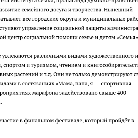
ета института семьи, пропаганда духовно-нравстве
развитие семейного досуга и творчества. Нынешний
ватывает все городские округа и муниципальные рай
ыступают управление социальной защиты администр
ной центр социальной помощи семье и детям «Семья»
е увлекаются различными видами художественного 
й, спортом и туризмом, чтением и книгособирательст
ых растений и т.д. Они не только демонстрируют с
силами в состязаниях «Мама, папа, я — спортивная
мероприятиях марафона задействовано свыше 400
.
частие в финальном фестивале, который пройдёт в