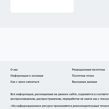
О нас
Редакционная политика
Информация о команде
Политика этики
Как с нами связаться
Выходные данные
Вся информация, размещенная на данном сайте, охраняется в соответс
воспроизведению, распространению, переработке не иначе как с пись
«На информационном ресурсе применяются рекомендательные техноло
предпочтениям пользователей сети "Интернет", находящихся на терр
Администрация портала оставляет за собой право модерировать комме
На сайте не допускаются комментарии, содержащие нецензурную бран
по теме. IP-адреса пользователей, не соблюдающих эти требования, м
принимаете условия «
Политики конфиденциальности и обработки 