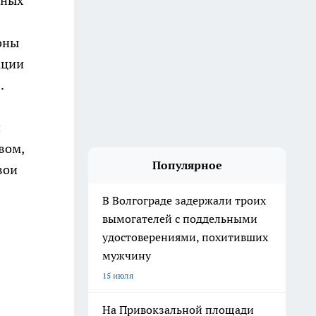
нных
оны
ации
.
и
вом,
Популярное
вои
В Волгограде задержали троих
вымогателей с поддельными
удостоверениями, похитивших
мужчину
15 июля
На Привокзальной площади