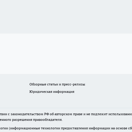
Обзорные статьи и пресс-релизы
Юридическая информация
твии с законодательством РФ об авторском праве и не подлежит использовани
менного разрешения правообладателя.
гии (информационные технологии предоставления информации на основе сбор
итории Российской Федерации)».
Подробнее
нтарии, исходя из соображений сохранения конструктивности обсуждения те
ь, разжигающие межнациональную рознь, возбуждающие ненависть или вражду,
огут быть переданы по запросу в надзорные и правоохранительные органы.
Вн
персональных данных пользователей
»