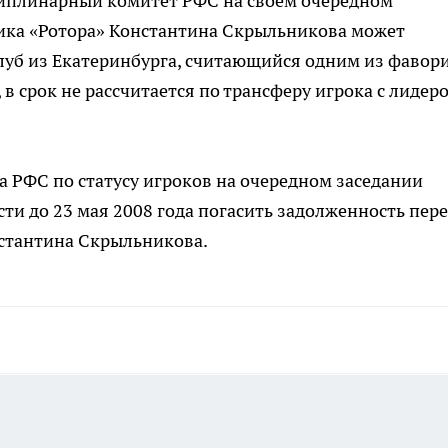
циплинарный комитет РФС на своём очередном
ика «Ротора» Константина Скрыльникова может
 клуб из Екатеринбурга, считающийся одним из фавор
в срок не рассчитается по трансферу игрока с лидер
 РФС по статусу игроков на очередном заседании
ти до 23 мая 2008 года погасить задолженность пер
нстантина Скрыльникова.
а этой странице отключены.