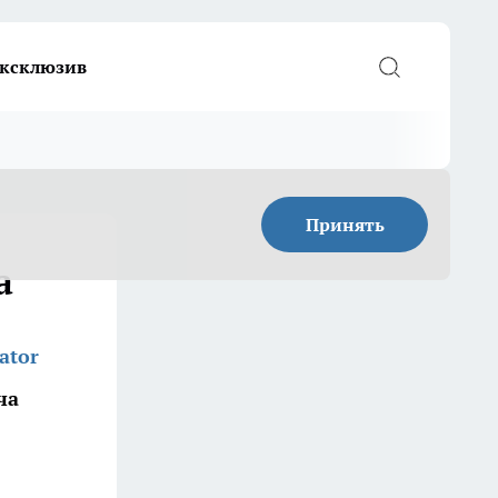
ксклюзив
Принять
а
ator
ча