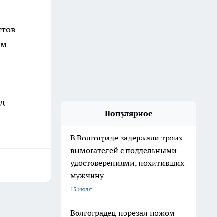
итов
ом
ед
Популярное