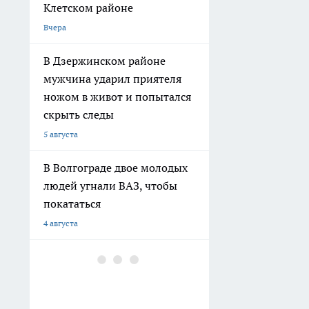
общежития не признают
аварийным, несмотря на
разрушения
3 августа
В Волгограде
благоустраивают
территорию у стадиона
«Трактор»
2 августа
В Волгограде на улице
Коммунистической
расширяют дорогу до
четырех полос
1 августа