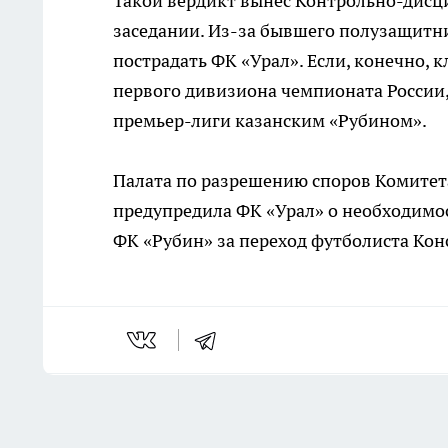
Такой вердикт вынес Контрольно-дис
заседании. Из-за бывшего полузащитн
пострадать ФК «Урал». Если, конечно,
первого дивизиона чемпионата России, 
премьер-лиги казанским «Рубином».
Палата по разрешению споров Комитета
предупредила ФК «Урал» о необходимос
ФК «Рубин» за переход футболиста Ко
Последние новости
Комментарии н