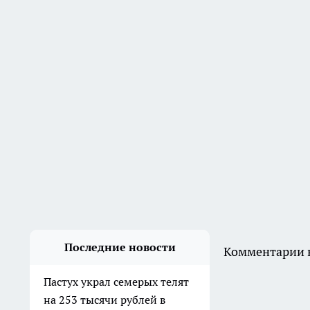
Пастух украл семерых телят
на 253 тысячи рублей в
Клетском районе
Вчера
В Дзержинском районе
мужчина ударил приятеля
ножом в живот и попытался
скрыть следы
5 августа
В Волгограде двое молодых
людей угнали ВАЗ, чтобы
покататься
4 августа
В Волгограде здание