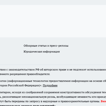
Обзорные статьи и пресс-релизы
Юридическая информация
твии с законодательством РФ об авторском праве и не подлежит использовани
менного разрешения правообладателя.
гии (информационные технологии предоставления информации на основе сбор
итории Российской Федерации)».
Подробнее
нтарии, исходя из соображений сохранения конструктивности обсуждения те
ь, разжигающие межнациональную рознь, возбуждающие ненависть или вражду,
огут быть переданы по запросу в надзорные и правоохранительные органы.
Вн
персональных данных пользователей
»