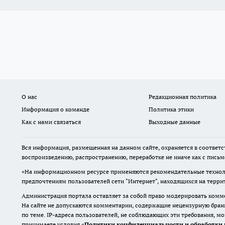
О нас
Редакционная политика
Информация о команде
Политика этики
Как с нами связаться
Выходные данные
Вся информация, размещенная на данном сайте, охраняется в соответс
воспроизведению, распространению, переработке не иначе как с пись
«На информационном ресурсе применяются рекомендательные техноло
предпочтениям пользователей сети "Интернет", находящихся на терр
Администрация портала оставляет за собой право модерировать комме
На сайте не допускаются комментарии, содержащие нецензурную бран
по теме. IP-адреса пользователей, не соблюдающих эти требования, м
принимаете условия «
Политики конфиденциальности и обработки 