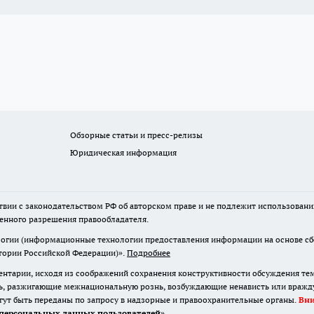
Обзорные статьи и пресс-релизы
Юридическая информация
твии с законодательством РФ об авторском праве и не подлежит использовани
менного разрешения правообладателя.
гии (информационные технологии предоставления информации на основе сбор
итории Российской Федерации)».
Подробнее
нтарии, исходя из соображений сохранения конструктивности обсуждения те
ь, разжигающие межнациональную рознь, возбуждающие ненависть или вражду,
огут быть переданы по запросу в надзорные и правоохранительные органы.
Вн
персональных данных пользователей
»