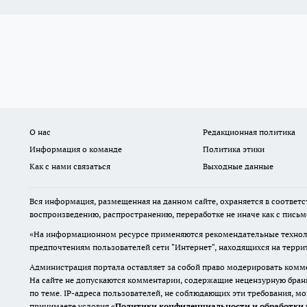
О нас
Редакционная политика
Информация о команде
Политика этики
Как с нами связаться
Выходные данные
Вся информация, размещенная на данном сайте, охраняется в соответс
воспроизведению, распространению, переработке не иначе как с пись
«На информационном ресурсе применяются рекомендательные техноло
предпочтениям пользователей сети "Интернет", находящихся на терр
Администрация портала оставляет за собой право модерировать комме
На сайте не допускаются комментарии, содержащие нецензурную бран
по теме. IP-адреса пользователей, не соблюдающих эти требования, м
принимаете условия «
Политики конфиденциальности и обработки 