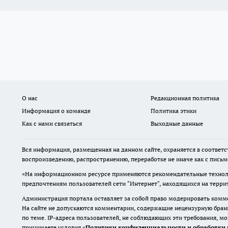
О нас
Редакционная политика
Информация о команде
Политика этики
Как с нами связаться
Выходные данные
Вся информация, размещенная на данном сайте, охраняется в соответс
воспроизведению, распространению, переработке не иначе как с пись
«На информационном ресурсе применяются рекомендательные техноло
предпочтениям пользователей сети "Интернет", находящихся на терр
Администрация портала оставляет за собой право модерировать комме
На сайте не допускаются комментарии, содержащие нецензурную бран
по теме. IP-адреса пользователей, не соблюдающих эти требования, м
принимаете условия «
Политики конфиденциальности и обработки 