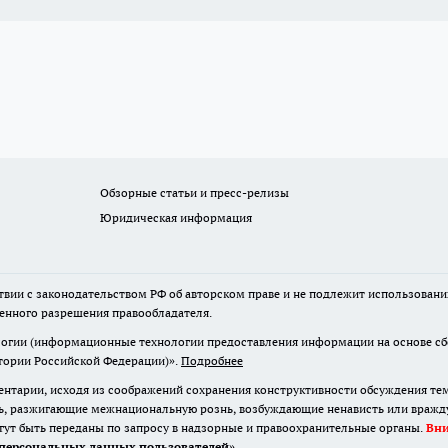
Обзорные статьи и пресс-релизы
Юридическая информация
твии с законодательством РФ об авторском праве и не подлежит использовани
менного разрешения правообладателя.
гии (информационные технологии предоставления информации на основе сбор
итории Российской Федерации)».
Подробнее
нтарии, исходя из соображений сохранения конструктивности обсуждения те
ь, разжигающие межнациональную рознь, возбуждающие ненависть или вражду,
огут быть переданы по запросу в надзорные и правоохранительные органы.
Вн
персональных данных пользователей
»