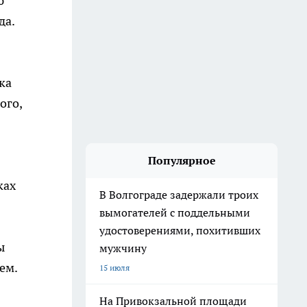
ю
да.
ка
ого,
Популярное
ках
В Волгограде задержали троих
вымогателей с поддельными
удостоверениями, похитивших
ы
мужчину
ем.
15 июля
На Привокзальной площади