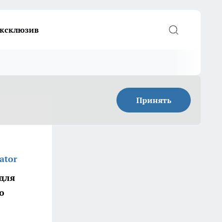
ксклюзив
Принять
ator
 для
ю