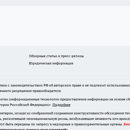
Обзорные статьи и пресс-релизы
Юридическая информация
твии с законодательством РФ об авторском праве и не подлежит использовани
менного разрешения правообладателя.
гии (информационные технологии предоставления информации на основе сбор
итории Российской Федерации)».
Подробнее
нтарии, исходя из соображений сохранения конструктивности обсуждения те
ь, разжигающие межнациональную рознь, возбуждающие ненависть или вражду,
огут быть переданы по запросу в надзорные и правоохранительные органы.
Вн
персональных данных пользователей
»