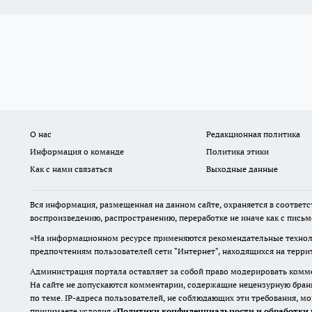
О нас
Редакционная политика
Информация о команде
Политика этики
Как с нами связаться
Выходные данные
Вся информация, размещенная на данном сайте, охраняется в соответс
воспроизведению, распространению, переработке не иначе как с пись
«На информационном ресурсе применяются рекомендательные техноло
предпочтениям пользователей сети "Интернет", находящихся на терр
Администрация портала оставляет за собой право модерировать комме
На сайте не допускаются комментарии, содержащие нецензурную бран
по теме. IP-адреса пользователей, не соблюдающих эти требования, м
принимаете условия «
Политики конфиденциальности и обработки 