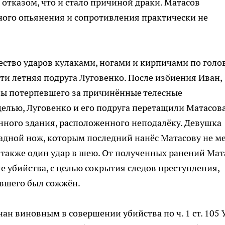
отказом, что и стало причиной драки. Матасов
ного опьянения и сопротивления практически не
ество ударов кулаками, ногами и кирпичами по голо
ти летняя подруга Луговенко. После избиения Иван,
оны потерпевшего за причинённые телесные
целью, Луговенко и его подруга перетащили Матасова
нного здания, расположенного неподалёку. Девушка
адной нож, которым последний нанёс Матасову не м
 а также один удар в шею. От полученных ранений Мат
е убийства, с целью сокрытия следов преступления,
евшего был сожжён.
ан виновным в совершении убийства по ч. 1 ст. 105 