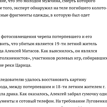
ие, что это молодой мужчина, смерть которого
е того, эксперт обнаружил на теле погибшего колото
чные фрагменты одежды, в которую был одет
и фотосовмещения черепа потерпевшего и его
вить, что убитым является 19-ти летний житель
да Алексей Матасов. Как выяснилось, он являлся
толкиенистов», участников ролевых игр, собиравши
ме реки Царица.
следователю удалось восстановить картину
ода, между потерпевшим и 18-ти летним жителем г.
а драка. Как оказалось, Алексей забрал сумочку од
кументы и сотовый телефон. На требование Луговенк