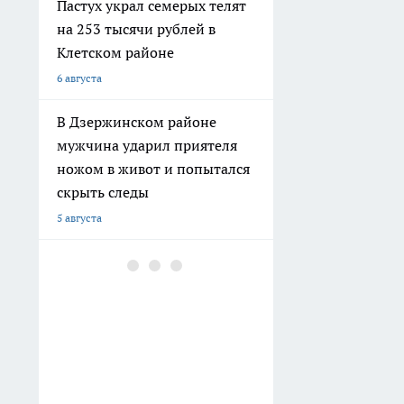
Пастух украл семерых телят
на 253 тысячи рублей в
Клетском районе
6 августа
В Дзержинском районе
мужчина ударил приятеля
ножом в живот и попытался
скрыть следы
5 августа
В Волгограде двое молодых
людей угнали ВАЗ, чтобы
покататься
4 августа
В Волгограде здание
общежития не признают