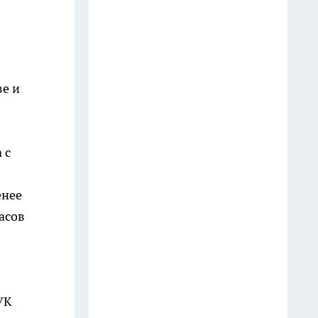
новой рельсошпальной
решетки для трамваев
14 июля
В Урюпинском районе
ве и
мужчина поджег дом сестры
из-за ссоры с женой
13 июля
 с
Более 1,5 млн рублей по
инвалидности незаконно
енее
получила жительница
асов
Волгограда за 11 лет
22 июля
В Быковском районе мигрант
перепродавал бензин вдвое
УК
дороже