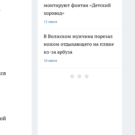
монтируют фонтан «Детский
-
хоровод»
12 июля
В Волжском мужчина порезал
ножом отдыхающего на пляже
из-за арбуза
10 июля
хся
В Волгограде пенсионер напал
на сестру с ножом из-за
пропавших лотерейных
билетов
11 июля
ной
В Дзержинском районе
о
Волгограда начали монтаж