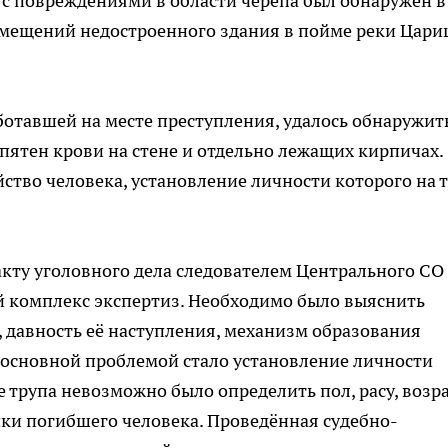
с повреждениями в области черепа был обнаружен в
омещений недостроенного здания в пойме реки Цари
отавшей на месте преступления, удалось обнаружит
ятен крови на стене и отдельно лежащих кирпичах.
ство человека, установление личности которого на 
кту уголовного дела следователем Центрального СО
й комплекс экспертиз. Необходимо было выяснить
 давность её наступления, механизм образования
основной проблемой стало установление личности
трупа невозможно было определить пол, расу, возра
ики погибшего человека. Проведённая судебно-