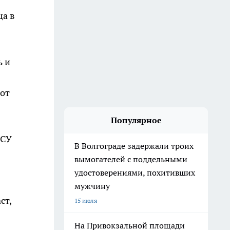
ца в
ь и
тот
Популярное
 СУ
В Волгограде задержали троих
вымогателей с поддельными
удостоверениями, похитивших
мужчину
ст,
15 июля
На Привокзальной площади