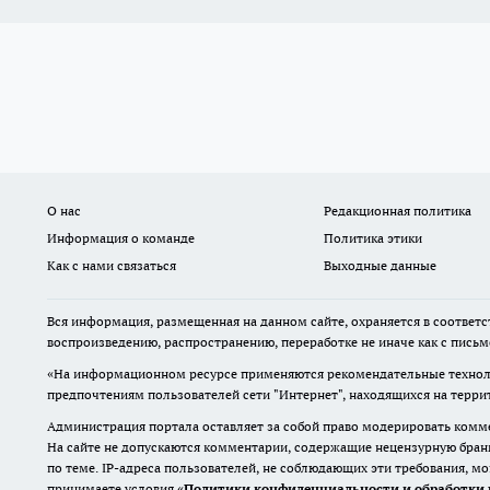
О нас
Редакционная политика
Информация о команде
Политика этики
Как с нами связаться
Выходные данные
Вся информация, размещенная на данном сайте, охраняется в соответс
воспроизведению, распространению, переработке не иначе как с пись
«На информационном ресурсе применяются рекомендательные техноло
предпочтениям пользователей сети "Интернет", находящихся на терр
Администрация портала оставляет за собой право модерировать комме
На сайте не допускаются комментарии, содержащие нецензурную бран
по теме. IP-адреса пользователей, не соблюдающих эти требования, м
принимаете условия «
Политики конфиденциальности и обработки 