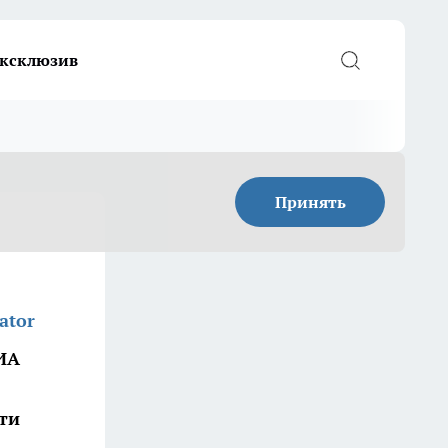
ксклюзив
Принять
ator
ИА
ти