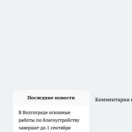
завершат до 1 сентября
Вчера
В Камышине мужчина избил
свою мать до смерти в ходе
бытового конфликта
7 августа
Пастух украл семерых телят
на 253 тысячи рублей в
Клетском районе
6 августа
В Дзержинском районе
мужчина ударил приятеля
ножом в живот и попытался
скрыть следы