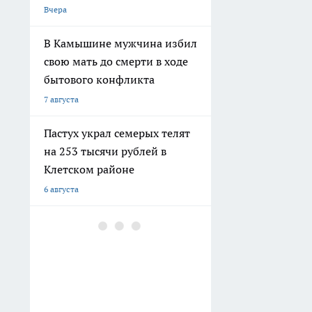
5 августа
В Волгограде двое молодых
людей угнали ВАЗ, чтобы
покататься
4 августа
В Волгограде здание
общежития не признают
аварийным, несмотря на
разрушения
3 августа