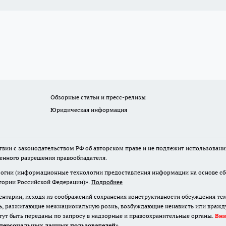
Обзорные статьи и пресс-релизы
Юридическая информация
твии с законодательством РФ об авторском праве и не подлежит использовани
менного разрешения правообладателя.
гии (информационные технологии предоставления информации на основе сбор
итории Российской Федерации)».
Подробнее
нтарии, исходя из соображений сохранения конструктивности обсуждения те
ь, разжигающие межнациональную рознь, возбуждающие ненависть или вражду,
огут быть переданы по запросу в надзорные и правоохранительные органы.
Вн
персональных данных пользователей
»