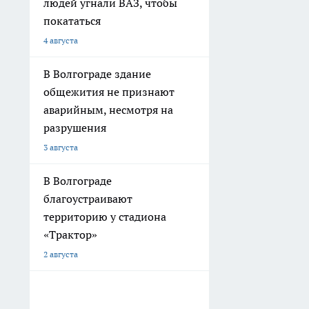
людей угнали ВАЗ, чтобы
покататься
4 августа
В Волгограде здание
общежития не признают
аварийным, несмотря на
разрушения
3 августа
В Волгограде
благоустраивают
территорию у стадиона
«Трактор»
2 августа