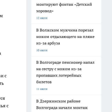
монтируют фонтан «Детский
хоровод»
ём
12 июля
В Волжском мужчина порезал
ножом отдыхающего на пляже
из-за арбуза
10 июля
а
В Волгограде пенсионер напал
на сестру с ножом из-за
и с
пропавших лотерейных
билетов
ть
11 июля
тся
В Дзержинском районе
ья с
Волгограда начали монтаж