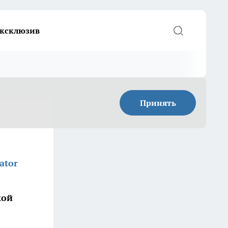
ксклюзив
Принять
ator
кой