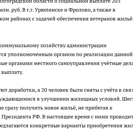
лгоградской области о социальной выплате 203
н. руб. В г.г. Урюпинске и Фролово, а также в
ком районах с задачей обеспечения ветеранов жиль
-коммунальному хозяйству администрации
ется уполномоченным органом по реализации данной
ные органами местного самоуправления учётные дел
 выплату.
ют доработки, а 20 человек были сняты с учёта в связ
 нуждающимися в улучшении жилищных условий. Шес
е сразу получить новое жильё, не прибегая к
Президента РФ. В настоящее время с ними проводи
редлагаются конкретные варианты приобретения жил