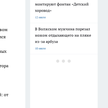
монтируют фонтан «Детский
хоровод»
12 июля
В Волжском мужчина порезал
твом
ножом отдыхающего на пляже
мся
из-за арбуза
10 июля
ных
В Волгограде пенсионер напал
тора
на сестру с ножом из-за
пропавших лотерейных
билетов
11 июля
: от
В Дзержинском районе
Волгограда начали монтаж