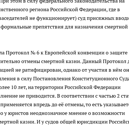
При этом в силу федерального законодательства на
нственного региона Российской Федерации, где в
заседателей не функционирует) суд присяжных ввод
сть формальные препятствия для назначения смертной
ла Протокол № 6 к Европейской конвенции о защите
сительно отмены смертной казни. Данный Протокол 
цией не ратифицирован, однако от участия в нём он
тупления в силу Постановления Конституционного Суд
 более 10 лет, на территории Российской Федерации
лнение не приводится. В соответствии с частью 2 ст
применяется впредь до её отмены, то есть указывает
ло у юристов неоднозначное мнение о возможности
смертной казни. И у судов общей юрисдикции Российс