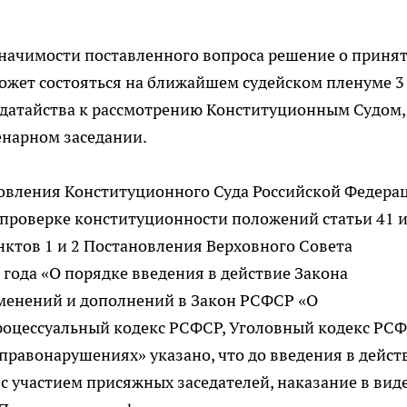
значимости поставленного вопроса решение о приня
ожет состояться на ближайшем судейском пленуме 3
ходатайства к рассмотрению Конституционным Судом,
енарном заседании.
новления Конституционного Суда Российской Федера
о проверке конституционности положений статьи 41 
нктов 1 и 2 Постановления Верховного Совета
 года «О порядке введения в действие Закона
менений и дополнений в Закон РСФСР «О
роцессуальный кодекс РСФСР, Уголовный кодекс РС
равонарушениях» указано, что до введения в дейст
с участием присяжных заседателей, наказание в вид