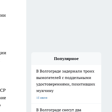
тии
ции
Популярное
и
В Волгограде задержали троих
вымогателей с поддельными
удостоверениями, похитивших
ФСР
мужчину
вие
15 июля
е
В Волгограде снесут два