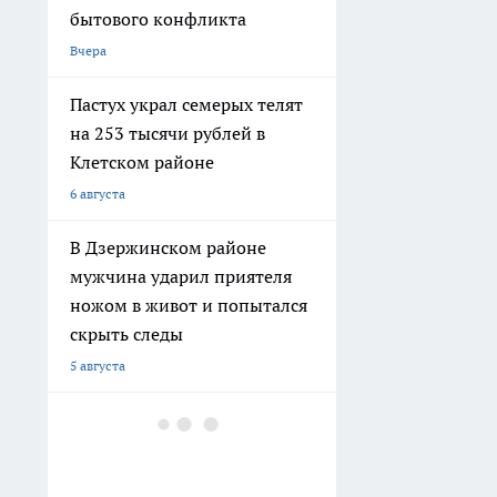
бытового конфликта
Вчера
Пастух украл семерых телят
на 253 тысячи рублей в
Клетском районе
6 августа
В Дзержинском районе
мужчина ударил приятеля
ножом в живот и попытался
скрыть следы
5 августа
В Волгограде двое молодых
людей угнали ВАЗ, чтобы
покататься