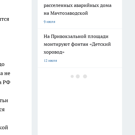
расселенных аварийных дома
на Мачтозаводской
ится
9 июля
На Привокзальной площади
монтируют фонтан «Детский
хоровод»
12 июля
до
а не
В Волжском мужчина порезал
а РФ
ножом отдыхающего на пляже
из-за арбуза
атьи
10 июля
ся
В Дзержинском районе
Волгограда начали монтаж
кой
новой рельсошпальной