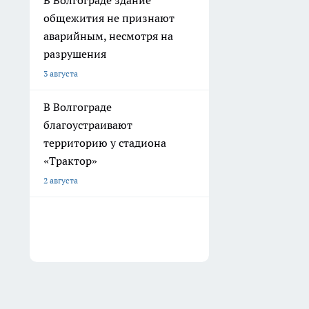
В Волгограде здание
общежития не признают
аварийным, несмотря на
разрушения
3 августа
В Волгограде
благоустраивают
территорию у стадиона
«Трактор»
2 августа