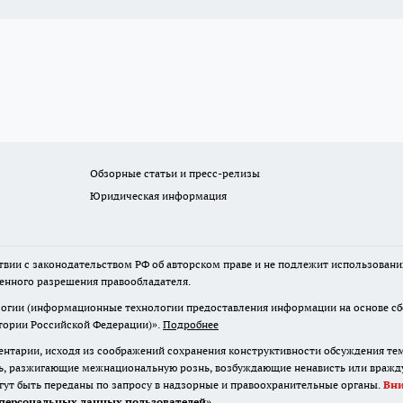
Обзорные статьи и пресс-релизы
Юридическая информация
твии с законодательством РФ об авторском праве и не подлежит использовани
менного разрешения правообладателя.
гии (информационные технологии предоставления информации на основе сбор
итории Российской Федерации)».
Подробнее
нтарии, исходя из соображений сохранения конструктивности обсуждения те
ь, разжигающие межнациональную рознь, возбуждающие ненависть или вражду,
огут быть переданы по запросу в надзорные и правоохранительные органы.
Вн
персональных данных пользователей
»