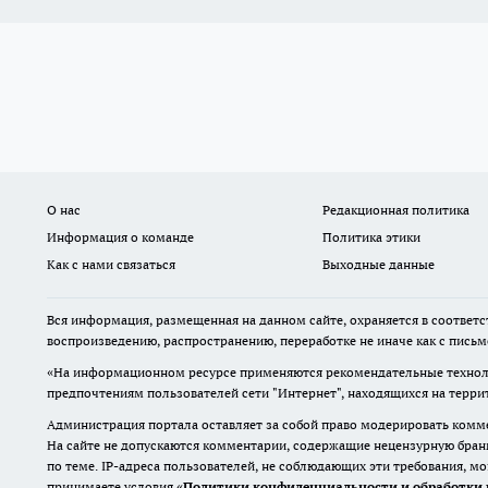
О нас
Редакционная политика
Информация о команде
Политика этики
Как с нами связаться
Выходные данные
Вся информация, размещенная на данном сайте, охраняется в соответс
воспроизведению, распространению, переработке не иначе как с пись
«На информационном ресурсе применяются рекомендательные техноло
предпочтениям пользователей сети "Интернет", находящихся на терр
Администрация портала оставляет за собой право модерировать комме
На сайте не допускаются комментарии, содержащие нецензурную бран
по теме. IP-адреса пользователей, не соблюдающих эти требования, м
принимаете условия «
Политики конфиденциальности и обработки 