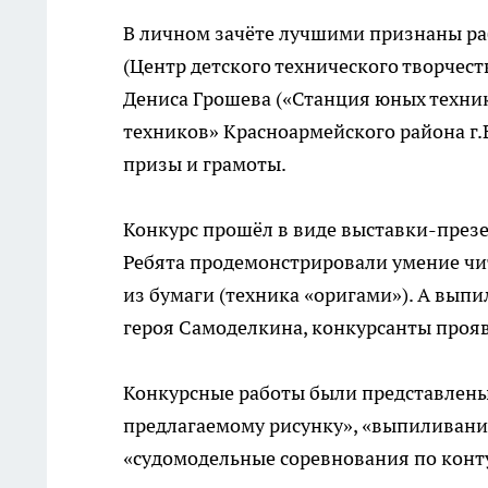
В личном зачёте лучшими признаны р
(Центр детского технического творчест
Дениса Грошева («Станция юных техни
техников» Красноармейского района г.
призы и грамоты.
Конкурс прошёл в виде выставки-презе
Ребята продемонстрировали умение чит
из бумаги (техника «оригами»). А вып
героя Самоделкина, конкурсанты прояв
Конкурсные работы были представлены
предлагаемому рисунку», «выпиливание
«судомодельные соревнования по кон