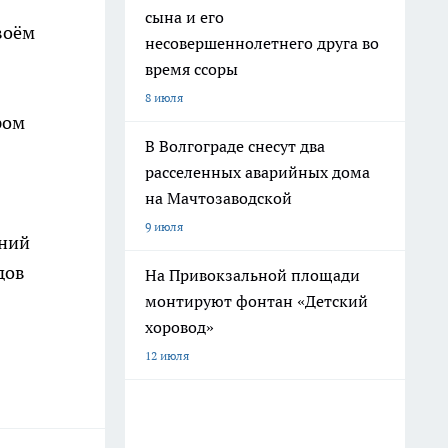
сына и его
воём
несовершеннолетнего друга во
время ссоры
8 июля
ром
В Волгограде снесут два
расселенных аварийных дома
на Мачтозаводской
9 июля
ений
дов
На Привокзальной площади
монтируют фонтан «Детский
хоровод»
12 июля