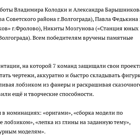
аботы Владимира Колодки и Александра Барышников
ва Советского района г.Волгограда), Павла Федькина
ков» г.Фролово), Никиты Мозгунова («Станция юных
Волгограда). Всем победителям вручены памятные
нтации, на которой 7 команд защищали свои проект
ать чертежи, аккуратно и быстро складывать фигур
иливая лобзиком из фанеры и раскрашивая сказочног
или ещё и творческие способности.
 в номинациях: «оригами», «сборка модели по
 лобзиком», «лепка из глины на заданную тему»,
турным моделям».