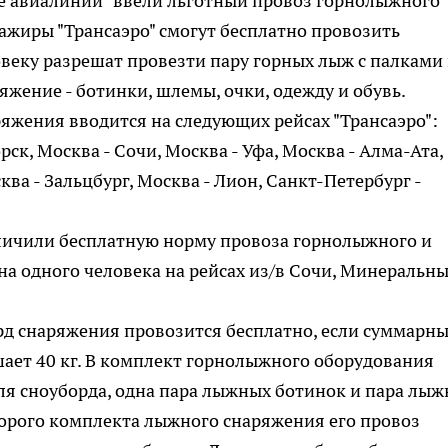
ие авиалинии" ввели льготный провоз горнолыжного
сажиры "Трансаэро" смогут бесплатно провозить
веку разрешат провезти пару горных лыж с палками
яжение - ботинки, шлемы, очки, одежду и обувь.
яжения вводится на следующих рейсах "Трансаэро":
ск, Москва - Сочи, Москва - Уфа, Москва - Алма-Ата,
ква - Зальцбург, Москва - Лион, Санкт-Петербург -
еличили бесплатную норму провоза горнолыжного и
на одного человека на рейсах из/в Сочи, Минеральн
д снаряжения провозится бесплатно, если суммарн
шает 40 кг. В комплект горнолыжного оборудования
для сноуборда, одна пара лыжных ботинок и пара лы
второго комплекта лыжного снаряжения его провоз