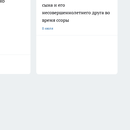
но
сына и его
несовершеннолетнего друга во
время ссоры
8 июля