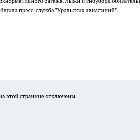
рхнормативного багажа. Лыжи и сноуборд обязатель
ообщила пресс-служба "Уральских авиалиний".
а этой странице отключены.