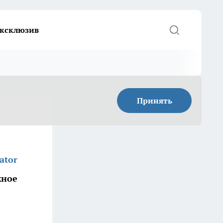
ксклюзив
Принять
ator
жное