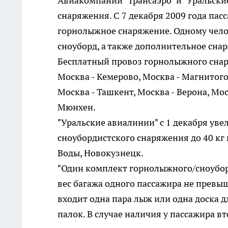
Авиакомпании "Трансаэро" и "Уральск
снаряжения. С 7 декабря 2009 года пас
горнолыжное снаряжение. Одному чело
сноуборд, а также дополнительное снар
Бесплатный провоз горнолыжного снар
Москва - Кемерово, Москва - Магнитогор
Москва - Ташкент, Москва - Верона, Мос
Мюнхен.
"Уральские авиалинии" с 1 декабря ув
сноубордистского снаряжения до 40 кг 
Воды, Новокузнецк.
"Один комплект горнолыжного/сноубор
вес багажа одного пассажира не превы
входит одна пара лыж или одна доска 
палок. В случае наличия у пассажира 