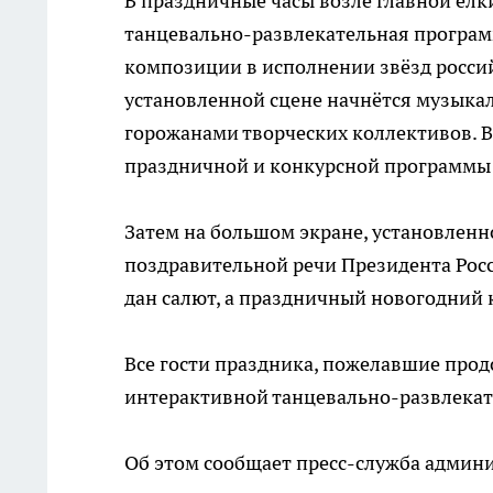
В праздничные часы возле главной ёлк
танцевально-развлекательная программ
композиции в исполнении звёзд россий
установленной сцене начнётся музыка
горожанами творческих коллективов. В
праздничной и конкурсной программы 
Затем на большом экране, установленн
поздравительной речи Президента Росс
дан салют, а праздничный новогодний 
Все гости праздника, пожелавшие продо
интерактивной танцевально-развлекат
Об этом сообщает пресс-служба админи