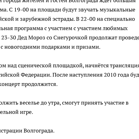
и города жителей и гостей Волгограда ждёт большая
а. С 19-00 на площади будут звучать музыкальные
ской и зарубежной эстрады. В 22-00 на специально
льная программа с участием с участием любимых
 23-30 Дед Мороз со Снегурочкой продолжат провед
с новогодними подарками и призами.
ом над сценической площадкой, начнётся трансляци
ийской Федерации. После наступления 2010 года бу
концерт продолжится.
лжить веселье до утра, смогут принять участие в
ельной игре.
страции Волгограда.