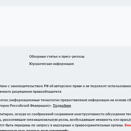
Обзорные статьи и пресс-релизы
Юридическая информация
твии с законодательством РФ об авторском праве и не подлежит использовани
менного разрешения правообладателя.
гии (информационные технологии предоставления информации на основе сбор
итории Российской Федерации)».
Подробнее
нтарии, исходя из соображений сохранения конструктивности обсуждения те
ь, разжигающие межнациональную рознь, возбуждающие ненависть или вражду,
огут быть переданы по запросу в надзорные и правоохранительные органы.
Вн
персональных данных пользователей
»