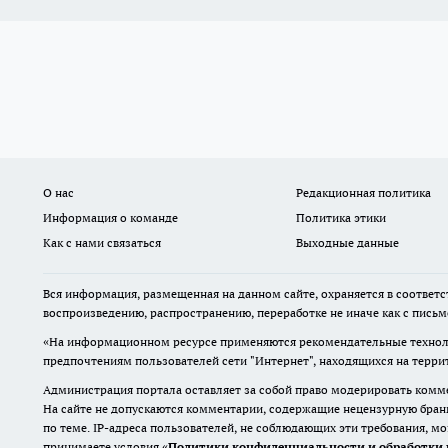
О нас
Редакционная политика
Информация о команде
Политика этики
Как с нами связаться
Выходные данные
Вся информация, размещенная на данном сайте, охраняется в соответс
воспроизведению, распространению, переработке не иначе как с пись
«На информационном ресурсе применяются рекомендательные техноло
предпочтениям пользователей сети "Интернет", находящихся на терр
Администрация портала оставляет за собой право модерировать комме
На сайте не допускаются комментарии, содержащие нецензурную бран
по теме. IP-адреса пользователей, не соблюдающих эти требования, м
принимаете условия «
Политики конфиденциальности и обработки 