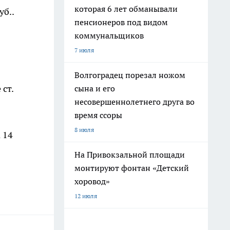
которая 6 лет обманывали
уб..
пенсионеров под видом
коммунальщиков
7 июля
Волгоградец порезал ножом
ст.
сына и его
несовершеннолетнего друга во
время ссоры
8 июля
 14
На Привокзальной площади
монтируют фонтан «Детский
хоровод»
12 июля