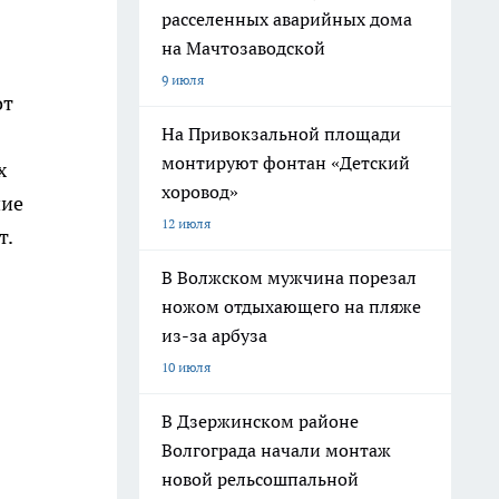
расселенных аварийных дома
на Мачтозаводской
9 июля
от
На Привокзальной площади
монтируют фонтан «Детский
х
хоровод»
ние
12 июля
т.
В Волжском мужчина порезал
ножом отдыхающего на пляже
из-за арбуза
10 июля
В Дзержинском районе
Волгограда начали монтаж
новой рельсошпальной