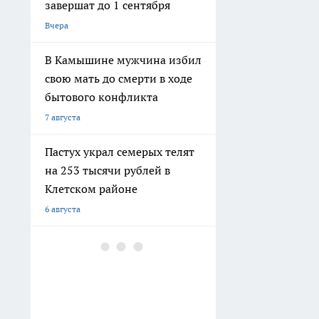
завершат до 1 сентября
Вчера
В Камышине мужчина избил
свою мать до смерти в ходе
бытового конфликта
7 августа
Пастух украл семерых телят
на 253 тысячи рублей в
Клетском районе
6 августа
В Дзержинском районе
мужчина ударил приятеля
ножом в живот и попытался
скрыть следы