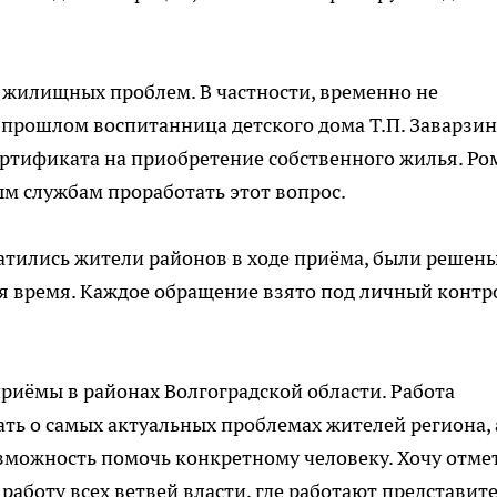
 жилищных проблем. В частности, временно не
 прошлом воспитанница детского дома Т.П. Заварзин
ртификата на приобретение собственного жилья. Ро
м службам проработать этот вопрос.
атились жители районов в ходе приёма, были решен
тся время. Каждое обращение взято под личный контр
иёмы в районах Волгоградской области. Работа
ь о самых актуальных проблемах жителей региона, 
возможность помочь конкретному человеку. Хочу отме
аботу всех ветвей власти, где работают представит