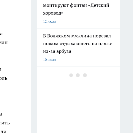
монтируют фонтан «Детский
хоровод»
12 июля
а
В Волжском мужчина порезал
ман
ножом отдыхающего на пляже
из-за арбуза
10 июля
ы
В Волгограде пенсионер напал
оль
на сестру с ножом из-за
пропавших лотерейных
билетов
11 июля
а
В Дзержинском районе
тить
Волгограда начали монтаж
ели