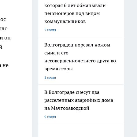
которая 6 лет обманывали
пенсионеров под видом
рос
коммунальщиков
ыло
7 июля
и он
Волгоградец порезал ножом
й
сына и его
несовершеннолетнего друга во
а не
время ссоры
8 июля
В Волгограде снесут два
расселенных аварийных дома
на Мачтозаводской
9 июля