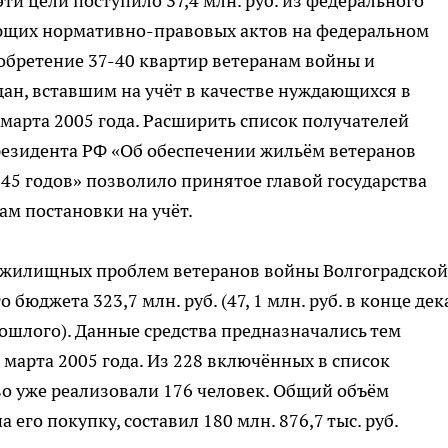
эти цели поступило 37,4 млн. руб. из федерального
ющих нормативно-правовых актов на федеральном
обретение 37-40 квартир ветеранам войны и
ан, вставшим на учёт в качестве нуждающихся в
арта 2005 года. Расширить список получателей
резидента РФ «Об обеспечении жильём ветеранов
5 годов» позволило принятое главой государства
ам постановки на учёт.
ие жилищных проблем ветеранов войны Волгоградской
бюджета 323,7 млн. руб. (47, 1 млн. руб. в конце де
прошлого). Данные средства предназначались тем
1 марта 2005 года. Из 228 включённых в список
во уже реализовали 176 человек. Общий объём
его покупку, составил 180 млн. 876,7 тыс. руб.