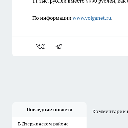
11 тыс. рублей вместо 9990 рублей, как
По информации
www.volganet.ru
.
Последние новости
Комментарии н
В Дзержинском районе
мужчина ударил приятеля
ножом в живот и попытался
скрыть следы
Вчера
В Волгограде двое молодых