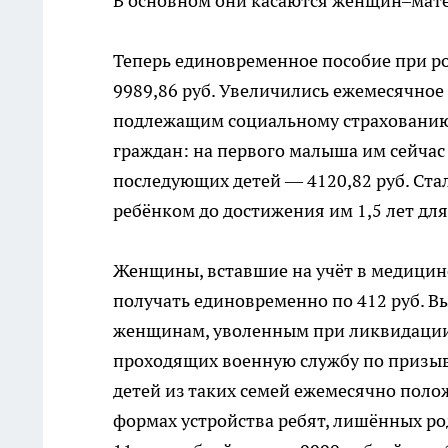
В основном они касаются женщин–матер
Теперь единовременное пособие при ро
9989,86 руб. Увеличились ежемесячное 
подлежащим социальному страхованию
граждан: на первого малыша им сейчас 
последующих детей — 4120,82 руб. Ста
ребёнком до достижения им 1,5 лет для
Женщины, вставшие на учёт в медицинс
получать единовременно по 412 руб. Вы
женщинам, уволенным при ликвидации
проходящих военную службу по призыву
детей из таких семей ежемесячно поло
формах устройства ребят, лишённых ро