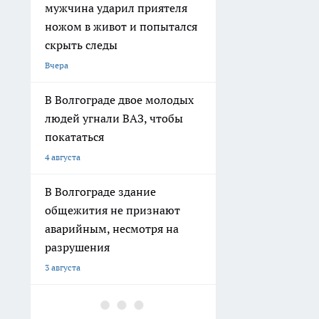
людей угнали ВАЗ, чтобы
покататься
4 августа
В Волгограде здание
общежития не признают
аварийным, несмотря на
разрушения
3 августа
В Волгограде
благоустраивают
территорию у стадиона
«Трактор»
2 августа
В Волгограде на улице