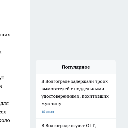
ющих
а
Популярное
ут
В Волгограде задержали троих
м
вымогателей с поддельными
удостоверениями, похитивших
 для
мужчину
сех
15 июля
коло
В Волгограде осудят ОПГ,