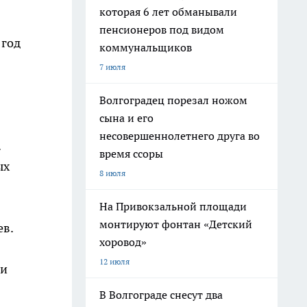
которая 6 лет обманывали
пенсионеров под видом
 год
коммунальщиков
7 июля
Волгоградец порезал ножом
сына и его
несовершеннолетнего друга во
.
время ссоры
ых
8 июля
На Привокзальной площади
монтируют фонтан «Детский
ев.
хоровод»
12 июля
 и
В Волгограде снесут два