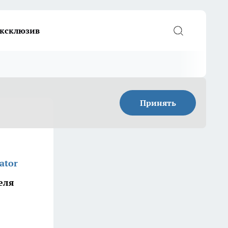
ксклюзив
Принять
ator
еля