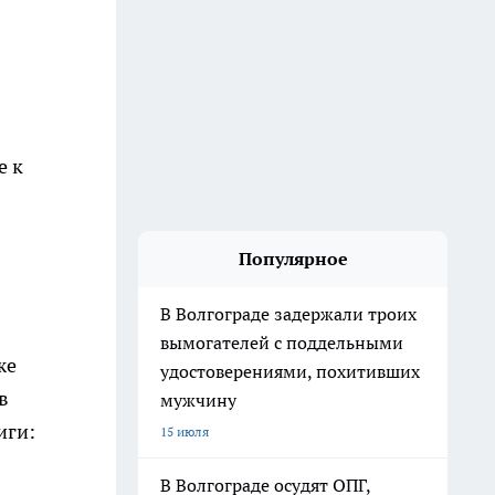
е к
Популярное
В Волгограде задержали троих
вымогателей с поддельными
же
удостоверениями, похитивших
в
мужчину
иги:
15 июля
В Волгограде осудят ОПГ,