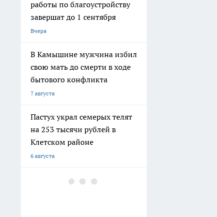
работы по благоустройству
завершат до 1 сентября
Вчера
В Камышине мужчина избил
свою мать до смерти в ходе
бытового конфликта
7 августа
Пастух украл семерых телят
на 253 тысячи рублей в
Клетском районе
6 августа
В Дзержинском районе
мужчина ударил приятеля
ножом в живот и попытался