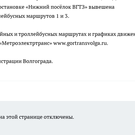
а остановке «Нижний посёлок ВГТЗ» вывешена
ейбусных маршрутов 1 и 3.
йных и троллейбусных маршрутах и графиках движе
Метроэлектртранс» www.gortransvolga.ru.
страции Волгограда.
а этой странице отключены.