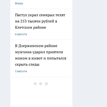
В Волгограде двое молодых
людей угнали ВАЗ, чтобы
покататься
4 августа
В Волгограде здание
общежития не признают
аварийным, несмотря на
разрушения
3 августа
В Волгограде
благоустраивают
территорию у стадиона
«Трактор»
2 августа