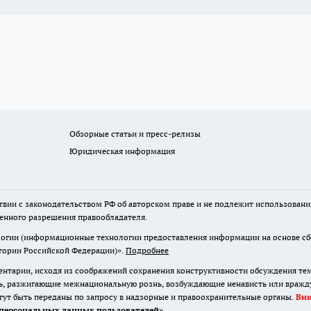
Обзорные статьи и пресс-релизы
Юридическая информация
твии с законодательством РФ об авторском праве и не подлежит использовани
менного разрешения правообладателя.
гии (информационные технологии предоставления информации на основе сбор
итории Российской Федерации)».
Подробнее
нтарии, исходя из соображений сохранения конструктивности обсуждения те
ь, разжигающие межнациональную рознь, возбуждающие ненависть или вражду,
огут быть переданы по запросу в надзорные и правоохранительные органы.
Вн
персональных данных пользователей
»