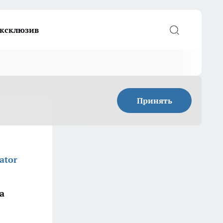
ксклюзив
Принять
ator
а