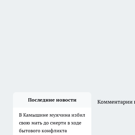
Последние новости
Комментарии н
В Камышине мужчина избил
свою мать до смерти в ходе
бытового конфликта
Вчера
Пастух украл семерых телят
на 253 тысячи рублей в
Клетском районе
6 августа
В Дзержинском районе
мужчина ударил приятеля
ножом в живот и попытался
скрыть следы
5 августа