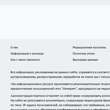
О нас
Редакционная политика
Информация о команде
Политика этики
Как с нами связаться
Выходные данные
Вся информация, размещенная на данном сайте, охраняется в соответс
воспроизведению, распространению, переработке не иначе как с пись
«На информационном ресурсе применяются рекомендательные техноло
предпочтениям пользователей сети "Интернет", находящихся на терр
Администрация портала оставляет за собой право модерировать комме
На сайте не допускаются комментарии, содержащие нецензурную бран
по теме. IP-адреса пользователей, не соблюдающих эти требования, м
принимаете условия «
Политики конфиденциальности и обработки 