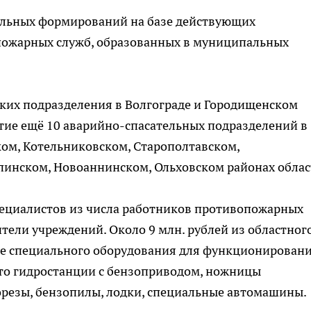
тельных формирований на базе действующих
пожарных служб, образованных в муниципальных
аких подразделения в Волгограде и Городищенском
ытие ещё 10 аварийно-спасательных подразделений в
ком, Котельниковском, Старополтавском,
инском, Новоаннинском, Ольховском районах облас
пециалистов из числа работников противопожарных
тели учреждений. Около 9 млн. рублей из областног
ие специального оборудования для функционирован
это гидростанции с бензоприводом, ножницы
резы, бензопилы, лодки, специальные автомашины.