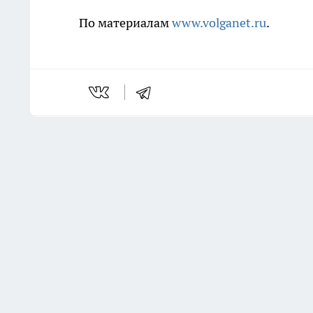
По материалам
www.volganet.ru
.
Последние новости
Комментарии н
В Дзержинском районе
мужчина ударил приятеля
ножом в живот и попытался
скрыть следы
Вчера
В Волгограде двое молодых
людей угнали ВАЗ, чтобы