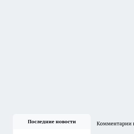
расширяют дорогу до
четырех полос
1 августа
В Волгограде 18-летний
парень угнал «шестерку» и
продал ее за 10 тысяч
рублей
31 июля