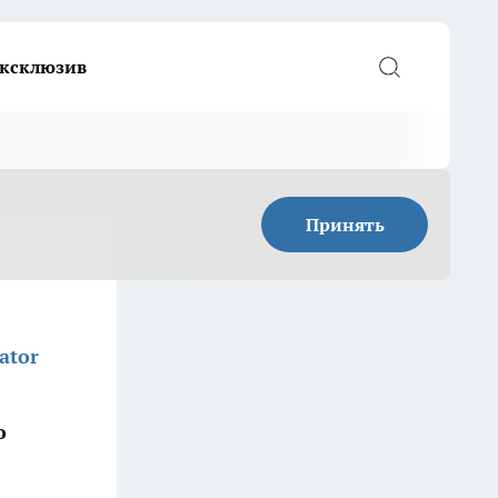
ксклюзив
Принять
ator
о