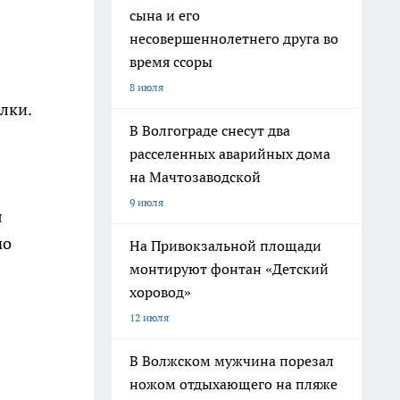
сына и его
несовершеннолетнего друга во
время ссоры
8 июля
лки.
В Волгограде снесут два
расселенных аварийных дома
на Мачтозаводской
9 июля
я
мо
На Привокзальной площади
монтируют фонтан «Детский
хоровод»
12 июля
В Волжском мужчина порезал
ножом отдыхающего на пляже