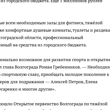
из городского бюджета. Ещё 5 миллионов рублей
ые всем необходимым залы для фитнеса, тяжёлой
акже комфортные душевые комнаты, туалеты и раздева
лгоградской области, профессиональный
нный на средства из городского бюджета.
симально возможное для развития спорта и открыти
л глава Волгограда Роман Гребенников. — Необходи
 спортивную славу, приобщать молодое поколение к
меров для подражания — Алексей Петров, Елена
есаренко и многие другие».
 прошло Открытое первенство Волгограда по тяжёлой