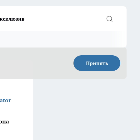
ксклюзив
Принять
ator
она