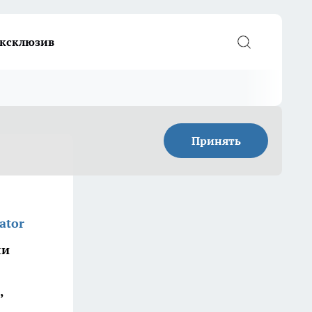
ксклюзив
Принять
ator
ли
,