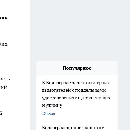
иона
ких
Популярное
ость
В Волгограде задержали троих
лий
вымогателей с поддельными
удостоверениями, похитивших
мужчину
й
15 июля
Волгоградец порезал ножом