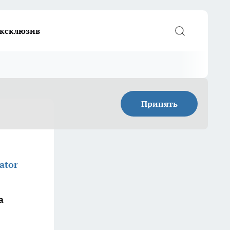
ксклюзив
Принять
ator
а