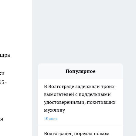
ндра
Популярное
жи
63-
В Волгограде задержали троих
вымогателей с поддельными
удостоверениями, похитивших
мужчину
оя
15 июля
Волгоградец порезал ножом