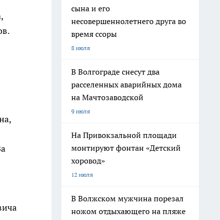
сына и его
,
несовершеннолетнего друга во
ов.
время ссоры
8 июля
В Волгограде снесут два
расселенных аварийных дома
на Мачтозаводской
9 июля
на,
На Привокзальной площади
За
монтируют фонтан «Детский
хоровод»
12 июля
В Волжском мужчина порезал
вича
ножом отдыхающего на пляже