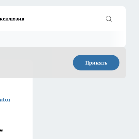
ксклюзив
Принять
ator
е