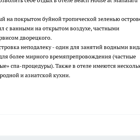
зволить себе отдых в отеле Beach House at Manafaru
ый на покрытом буйной тропической зеленью остров
лл с ванными на открытом воздухе, частными
рвисом дворецкого.
тровка неподалеку - один для занятий водными вид
 - для более мирного времяпрепровождения (частные
ые» спа-процедуры). Также в отеле имеются несколь
родной и азиатской кухни.