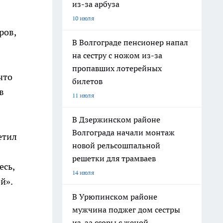
из-за арбуза
10 июля
ров,
В Волгограде пенсионер напал
на сестру с ножом из-за
пропавших лотерейных
что
билетов
в
11 июля
В Дзержинском районе
Волгограда начали монтаж
етил
новой рельсошпальной
решетки для трамваев
есь,
14 июля
й».
В Урюпинском районе
мужчина поджег дом сестры
из-за ссоры с женой