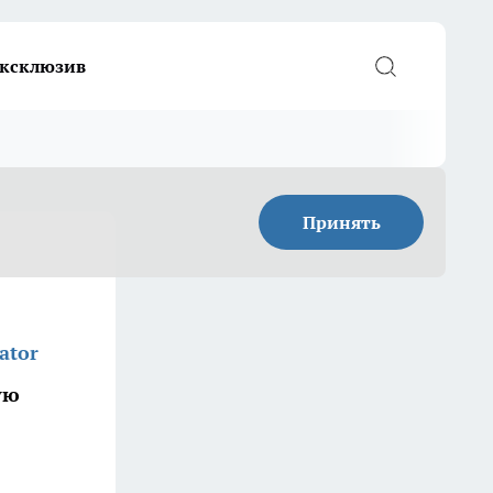
ксклюзив
Принять
ator
ую