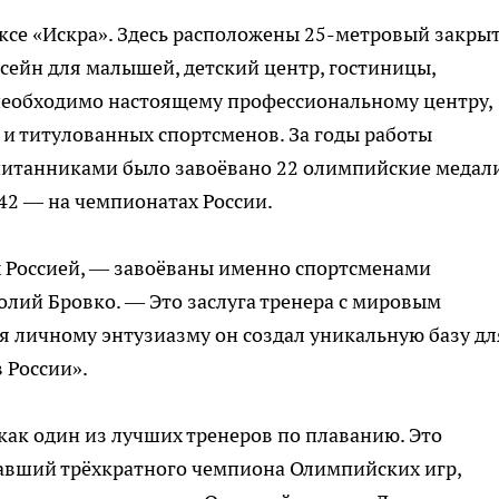
ксе «Искра». Здесь расположены 25-метровый закры
сейн для малышей, детский центр, гостиницы,
 необходимо настоящему профессиональному центру,
и титулованных спортсменов. За годы работы
питанниками было завоёвано 22 олимпийские медали
742 — на чемпионатах России.
х Россией, — завоёваны именно спортсменами
лий Бровко. — Это заслуга тренера с мировым
я личному энтузиазму он создал уникальную базу дл
 России».
как один из лучших тренеров по плаванию. Это
авший трёхкратного чемпиона Олимпийских игр,