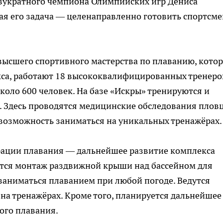
двукратного чемпиона Олимпийских игр Дениса
ная его задача — целенаправленно готовить спортсм
высшего спортивного мастерства по плаванию, кото
кса, работают 18 высококвалифицированных тренеро
коло 600 человек. На базе «Искры» тренируются и
. Здесь проводятся медицинские обследования плов
ь возможность заниматься на уникальных тренажёрах.
ерации плавания — дальнейшее развитие комплекса
ётся монтаж раздвижной крыши над бассейном для
заниматься плаванием при любой погоде. Ведутся
 на тренажёрах. Кроме того, планируется дальнейшее
ого плавания.