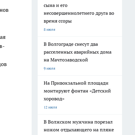
сына и его
енов
несовершеннолетнего друга во
время ссоры
8 июля
рая
В Волгограде снесут два
в-
расселенных аварийных дома
на Мачтозаводской
цов
9 июля
На Привокзальной площади
монтируют фонтан «Детский
хоровод»
12 июля
В Волжском мужчина порезал
ножом отдыхающего на пляже