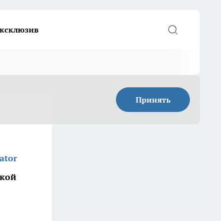
ксклюзив
Принять
ator
ской