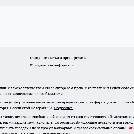
Обзорные статьи и пресс-релизы
Юридическая информация
твии с законодательством РФ об авторском праве и не подлежит использовани
менного разрешения правообладателя.
гии (информационные технологии предоставления информации на основе сбор
итории Российской Федерации)».
Подробнее
нтарии, исходя из соображений сохранения конструктивности обсуждения те
ь, разжигающие межнациональную рознь, возбуждающие ненависть или вражду,
огут быть переданы по запросу в надзорные и правоохранительные органы.
Вн
персональных данных пользователей
»