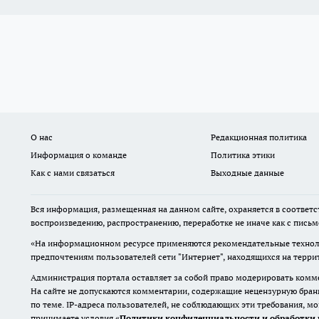
О нас
Редакционная политика
Информация о команде
Политика этики
Как с нами связаться
Выходные данные
Вся информация, размещенная на данном сайте, охраняется в соответс
воспроизведению, распространению, переработке не иначе как с пись
«На информационном ресурсе применяются рекомендательные техноло
предпочтениям пользователей сети "Интернет", находящихся на терр
Администрация портала оставляет за собой право модерировать комме
На сайте не допускаются комментарии, содержащие нецензурную бран
по теме. IP-адреса пользователей, не соблюдающих эти требования, м
принимаете условия «
Политики конфиденциальности и обработки 