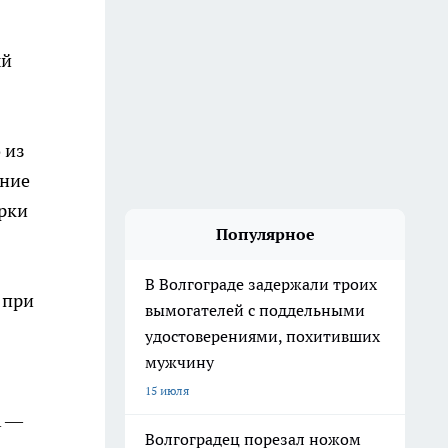
ый
 из
ение
ерки
Популярное
В Волгограде задержали троих
 при
вымогателей с поддельными
удостоверениями, похитивших
мужчину
15 июля
А —
Волгоградец порезал ножом