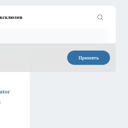
ксклюзив
Принять
ator
5