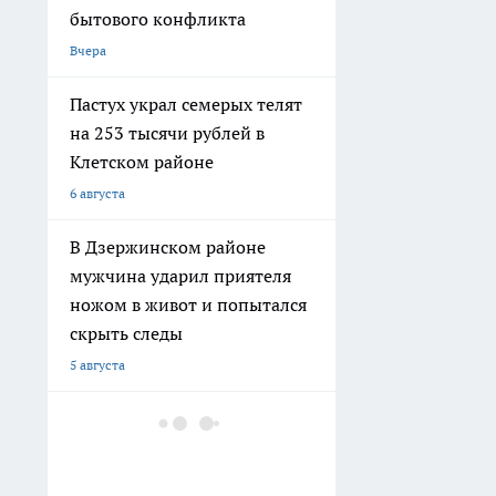
бытового конфликта
Вчера
Пастух украл семерых телят
на 253 тысячи рублей в
Клетском районе
6 августа
В Дзержинском районе
мужчина ударил приятеля
ножом в живот и попытался
скрыть следы
5 августа
В Волгограде двое молодых
людей угнали ВАЗ, чтобы
покататься