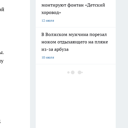
монтируют фонтан «Детский
ой
хоровод»
12 июля
В Волжском мужчина порезал
ножом отдыхающего на пляже
из-за арбуза
ы.
10 июля
му
В Дзержинском районе
Волгограда начали монтаж
новой рельсошпальной
решетки для трамваев
14 июля
В Волгограде пенсионер напал
д
на сестру с ножом из-за